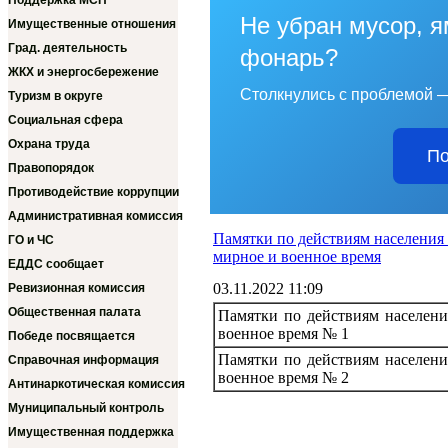
Поддержка МСП
Не убран мусор, я
Имущественные отношения
Град. деятельность
фонарь?
ЖКХ и энергосбережение
Столкнулись с проблемой —
Туризм в округе
Социальная сфера
Охрана труда
По
Правопорядок
Противодействие коррупции
Административная комиссия
Памятки по действиям населения
ГО и ЧС
мирное и военное время
ЕДДС сообщает
03.11.2022 11:09
Ревизионная комиссия
Общественная палата
Памятки по действиям населени
военное время № 1
Победе посвящается
Памятки по действиям населени
Справочная информация
военное время № 2
Антинаркотическая комиссия
Муниципальный контроль
Имущественная поддержка