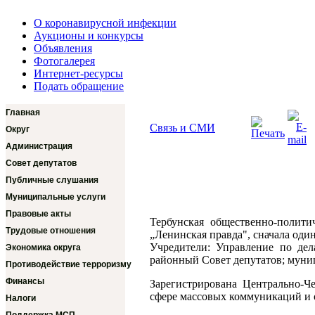
О коронавирусной инфекции
Аукционы и конкурсы
Объявления
Фотогалерея
Интернет-ресурсы
Подать обращение
Главная
Связь и СМИ
Округ
Администрация
Совет депутатов
Публичные слушания
Муниципальные услуги
Правовые акты
Тербунская общественно-полити
Трудовые отношения
„Ленинская правда", сначала один
Учредители: Управление по дел
Экономика округа
районный Совет депутатов; муни
Противодействие терроризму
Финансы
Зарегистрирована Центрально-Ч
сфере массовых коммуникаций и 
Налоги