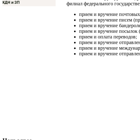
КДН и ЗП
филиал федерального государств
прием и вручение почтовых 
прием и вручение писем (пр
прием и вручение бандероле
прием и вручение посылок 
прием и оплата переводов;
прием и вручение отправлен
прием и вручение междунар
прием и вручение отправле