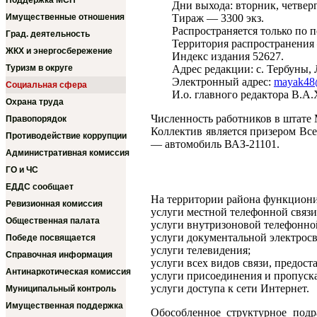
Поддержка МСП
Дни выхода: вторник, четверг
Имущественные отношения
Тираж — 3300 экз.
Распространяется только по 
Град. деятельность
Территория распространения
ЖКХ и энергосбережение
Индекс издания 52627.
Туризм в округе
Адрес редакции: с. Тербуны, 
Электронный адрес:
mayak48@
Социальная сфера
И.о. главного редактора В.А
Охрана труда
Численность работников в штате 
Правопорядок
Коллектив является призером Вс
Противодействие коррупции
— автомобиль ВАЗ-21101.
Административная комиссия
ГО и ЧС
ЕДДС сообщает
На территории района функциони
Ревизионная комиссия
услуги местной телефонной связи
Общественная палата
услуги внутризоновой телефонной
услуги документальной электросв
Победе посвящается
услуги телевидения;
Справочная информация
услуги всех видов связи, предос
Антинаркотическая комиссия
услуги присоединения и пропуска
услуги доступа к сети Интернет.
Муниципальный контроль
Имущественная поддержка
Обособленное структурное подр