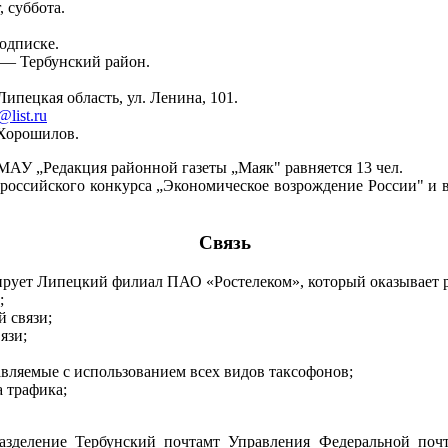
, суббота.
подписке.
 — Тербунский район.
Липецкая область, ул. Ленина, 101.
list.ru
.Хорошилов.
МАУ „Редакция районной газеты „Маяк" равняется 13 чел.
ероссийского конкурса „Экономическое возрождение России" и 
Связь
рует Липецкий филиал ПАО «Ростелеком», который оказывает р
;
 связи;
язи;
тавляемые с использованием всех видов таксофонов;
 трафика;
азделение Тербунский почтамт Управления Федеральной поч