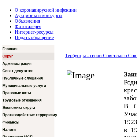
О коронавирусной инфекции
Аукционы и конкурсы
Объявления
Фотогалерея
Интернет-ресурсы
Подать обращение
Главная
Тербунцы - герои Советского Сою
Округ
Администрация
Совет депутатов
Заи
Публичные слушания
Роди
Муниципальные услуги
кре
Правовые акты
забо
Трудовые отношения
В С
Экономика округа
Уча
Противодействие терроризму
1923
Финансы
в 1
Налоги