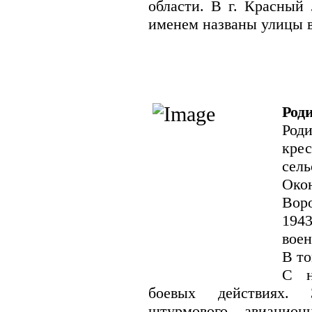
области. В г. Красный 
именем названы улицы в
Род
Роди
крес
сель
Око
Вор
194
вое
В то
С н
боевых действиях. 
штурмового авиацион