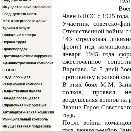
193
Поддержка МСП
Вое
Имущественные отношения
Град. деятельность
Член КПСС с 1925 года.
ЖКХ и энергосбережение
Участник советско-фи
Туризм в округе
Отечественной войны с 
Социальная сфера
143 стрелковая дивизи
Охрана труда
фронт) под командован
Правопорядок
января 1945 года фор
Противодействие коррупции
ожесточенное сопрот
Административная комиссия
Варшаве. За 5 дней бое
ГО и ЧС
противнику в живой сил
ЕДДС сообщает
В этих боях М.М. Заик
Ревизионная комиссия
полков, проявил не
Общественная палата
воодушевляя воинов на 
Победе посвящается
Справочная информация
Звание Героя Советског
Антинаркотическая комиссия
года.
Муниципальный контроль
После войны командов
Имущественная поддержка
года генерал-майор Заи