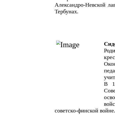
Александро-Невской лав
Тербунах.
Сид
Роди
кре
Ок
пед
учит
В 1
Сов
осв
вой
советско-финской войне