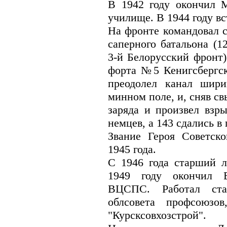
В 1942 году окончил 
училище. В 1944 году в
На фронте командовал с
саперного батальона (1
3-й Белорусский фронт)
форта №5 Кенигсбергск
преодолел канал шири
минном поле, и, сняв св
заряда и произвел взры
немцев, а 143 сдались в 
Звание Героя Советск
1945 года.
С 1946 года старший л
1949 году окончил 
ВЦСПС. Работал ста
облсовета профсоюзо
"Курсксовхозстрой".