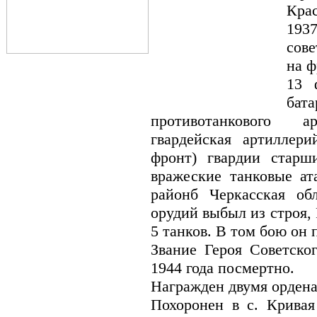
Кра
193
сове
на ф
13 
бат
противотанкового а
гвардейская артиллери
фронт) гвардии старш
вражеские танковые ат
районб Черкасская обл
орудий выбыл из строя, 
5 танков. В том бою он 
Звание Героя Советско
1944 года посмертно.
Награжден двумя орден
Похоронен в с. Кривая