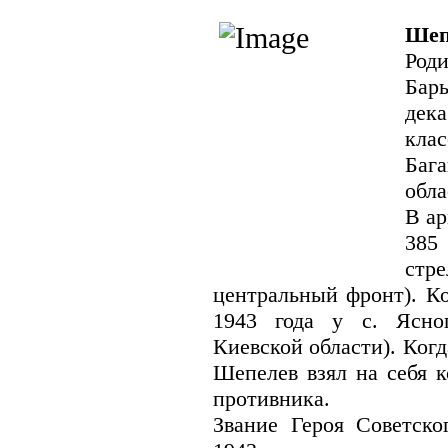
Шеп
Род
Бары
дек
кла
Баг
обла
В ар
385
стр
центральный фронт). Ко
1943 года у с. Ясно
Киевской области). Ког
Шепелев взял на себя к
противника.
Звание Героя Советско