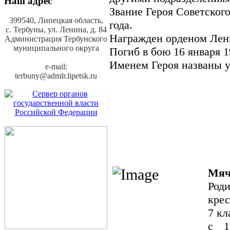
Наш адрес
Звание Героя Советског
399540, Липецкая область,
года.
с. Тербуны,
ул. Ленина, д. 84
Награжден орденом Лен
Администрация Тербунского
муниципального округа
Погиб в бою 16 января 1
Именем Героя названы у
e-mail:
terbuny@admlr.lipetsk.ru
Мяч
Роди
крес
7 кл
с 1