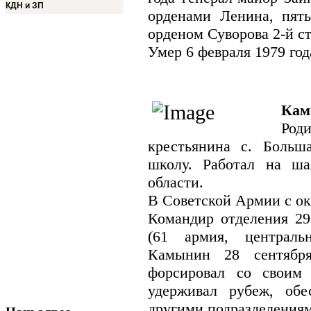
КДН и ЗП
орденами Ленина, пят
орденом Суворова 2-й с
Умер 6 февраля 1979 год
Кам
Роди
крестьянина с. Больш
школу. Работал на ш
области.
В Советской Армии с окт
Командир отделения 29 
(61 армия, централь
Камынин 28 сентябр
форсировал со своим 
удерживал рубеж, обе
другими подразделения