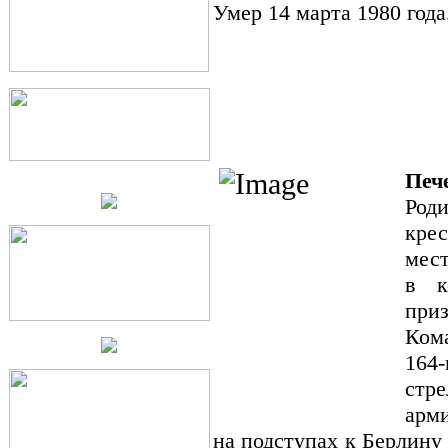
Умер 14 марта 1980 года
Печ
Роди
кре
мес
в к
приз
Ком
164
стр
арми
на подступах к Берлину 