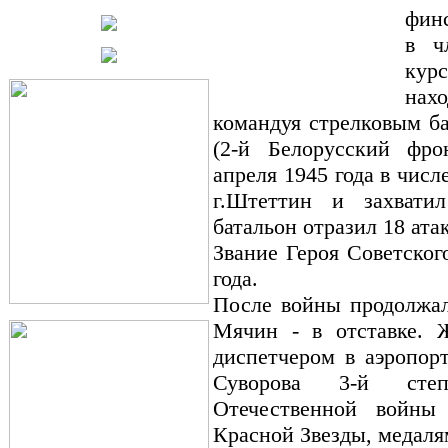
финс
в ч
кур
нах
командуя стрелковым ба
(2-й Белорусский фр
апреля 1945 года в чис
г.Штеттин и захвати
батальон отразил 18 ата
Звание Героя Советског
года.
После войны продолжал
Мячин - в отставке. Ж
диспетчером в аэропор
Суворова 3-й степ
Отечественной войны
Красной Звезды, медаля