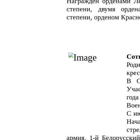
Награжден орденами Ле
степени, двумя орде
степени, орденом Красн
Сот
Роди
крес
В С
Учас
год
Вое
С ию
На
стр
армия, 1-й Белорусски