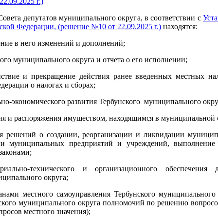
2.09.2025 г.)
овета депутатов муниципального округа, в соответствии с
Уст
йской Федерации
, (решение №10 от 22.09.2025 г.)
находятся:
ение в него изменений и дополнений;
ого муниципального округа и отчета о его исполнении;
ействие и прекращение действия ранее введенных местных на
дерации о налогах и сборах;
ьно-экономического развития Тербунского муниципального окру
ния и распоряжения имуществом, находящимся в муниципальной 
ия решений о создании, реорганизации и ликвидации муницип
ги муниципальных предприятий и учреждений, выполнение р
законами;
риально-технического и организационного обеспечения д
иципального округа;
ганами местного самоуправления Тербунского муниципальног
ского муниципального округа полномочий по решению вопросо
просов местного значения);