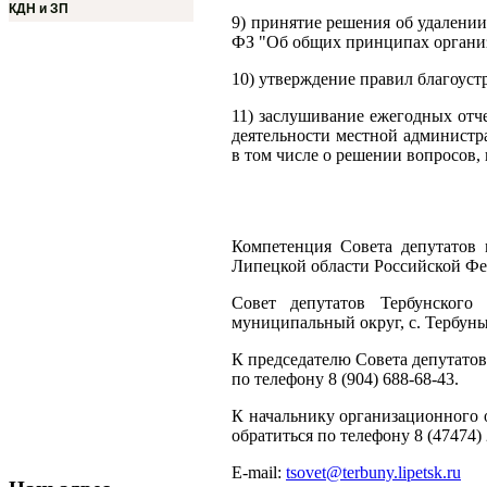
КДН и ЗП
9) принятие решения об удалени
ФЗ "Об общих принципах организ
10) утверждение правил благоуст
11) заслушивание ежегодных отче
деятельности местной администр
в том числе о решении вопросов,
Компетенция Совета депутатов 
Липецкой области Российской Фе
Совет депутатов Тербунского
муниципальный округ, с. Тербуны
К председателю Совета депутат
по телефону 8 (904) 688-68-43.
К начальнику организационного 
обратиться по телефону 8 (47474) 
E-mail:
tsovet@terbuny.lipetsk.ru