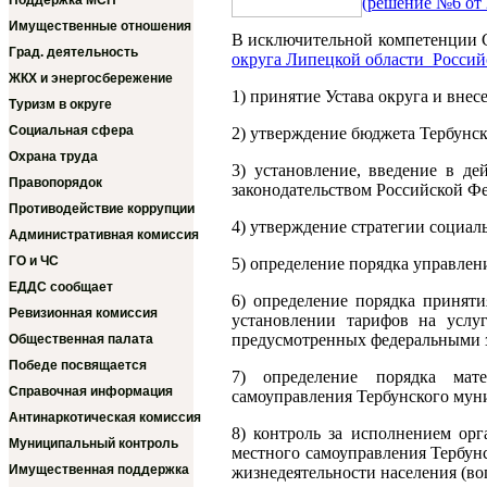
Поддержка МСП
(решение №6 от 2
Имущественные отношения
В исключительной компетенции С
Град. деятельность
округа Липецкой области Росси
ЖКХ и энергосбережение
1) принятие Устава округа и внес
Туризм в округе
Социальная сфера
2) утверждение бюджета Тербунск
Охрана труда
3) установление, введение в д
Правопорядок
законодательством Российской Фе
Противодействие коррупции
4) утверждение стратегии социал
Административная комиссия
ГО и ЧС
5) определение порядка управле
ЕДДС сообщает
6) определение порядка принят
Ревизионная комиссия
установлении тарифов на услу
предусмотренных федеральными 
Общественная палата
Победе посвящается
7) определение порядка мате
Справочная информация
самоуправления Тербунского мун
Антинаркотическая комиссия
8) контроль за исполнением ор
Муниципальный контроль
местного самоуправления Тербун
Имущественная поддержка
жизнедеятельности населения (во