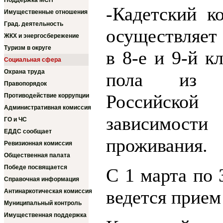
Поддержка МСП
-Кадетский к
Имущественные отношения
Град. деятельность
осуществляет
ЖКХ и энергосбережение
Туризм в округе
в 8-е и 9-й к
Социальная сфера
Охрана труда
пола из 
Правопорядок
Российской
Противодействие коррупции
Административная комиссия
зависимо
ГО и ЧС
ЕДДС сообщает
проживания.
Ревизионная комиссия
Общественная палата
Победе посвящается
С 1 марта по 
Справочная информация
ведется прием
Антинаркотическая комиссия
Муниципальный контроль
Имущественная поддержка