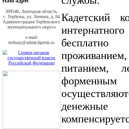
службы.
Наш адрес
399540, Липецкая область,
Кадетский к
с. Тербуны,
ул. Ленина, д. 84
Администрация Тербунского
интернатного
муниципального округа
e-mail:
бесплатно 
terbuny@admlr.lipetsk.ru
проживание
питанием, 
форменным о
осуществляю
денежны
компенсир