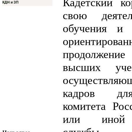
Кадетский ко
КДН и ЗП
свою деяте
обучения и 
ориентирован
продолжени
высших учеб
осуществля
кадров для
комитета Рос
или иной г