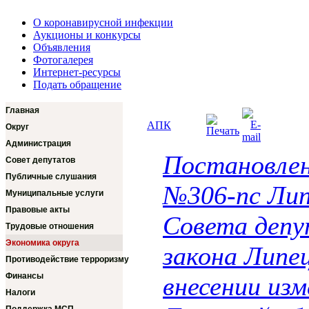
О коронавирусной инфекции
Аукционы и конкурсы
Объявления
Фотогалерея
Интернет-ресурсы
Подать обращение
Главная
АПК
Округ
Администрация
Постановлени
Совет депутатов
Публичные слушания
№306-пс Лип
Муниципальные услуги
Правовые акты
Совета депу
Трудовые отношения
Экономика округа
закона Липе
Противодействие терроризму
Финансы
внесении изм
Налоги