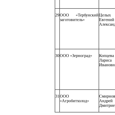
29
ООО «Тербунский
Целых
заготовитель»
Евгений
Алексан
30
ООО «Зерноград»
Копцева
Лариса
Ивановн
31
ООО
Смирно
«Агробитхолод»
Андрей
Дмитрие