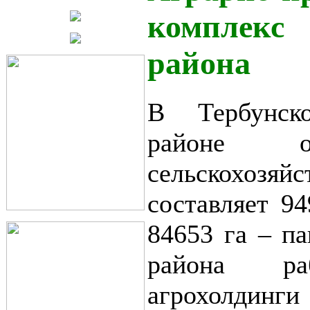
комплекс
района
В Тербунск
районе о
сельскохозя
составляет 94
84653 га – п
района ра
агрохо