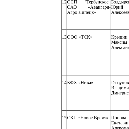
12
ОСП "Тербунское"
Болдыре
ОАО «Авангард-
Юрий
Агро-Липецк»
Алексее
13
ООО «ТСК»
Крыцин
Максим
Алексан
14
КФХ «Нива»
Глазунов
Владими
Дмитрие
15
СКП «Новое Время»
Попова
Екатери
Алексан