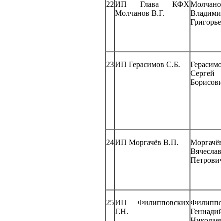
22
ИП Глава КФХ
Молчано
Молчанов В.Г.
Владими
Григорь
23
ИП Герасимов С.Б.
Герасим
Сергей
Борисов
24
ИП Моргачёв В.П.
Моргачё
Вячесла
Петрови
25
ИП Филипповских
Филиппо
Г.Н.
Геннади
Николае