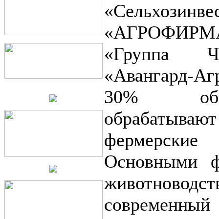
«Сельхоз
«АГРОФИР
«Группа Ч
«Авангард-А
30% общ
обрабатыва
фермерск
Основными ф
животноводств
современ