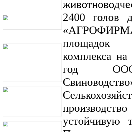
животноводч
2400 голов 
«АГРОФИР
площадок 
комплекса на
год ООО
Свиноводство
Селькохозяйс
производст
устойчивую 