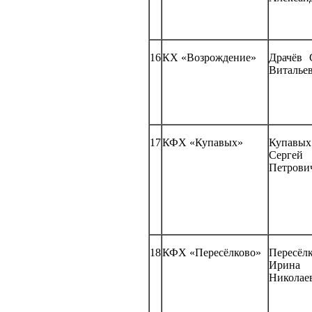
16
КХ «Возрождение»
Драчёв 
Виталье
17
КФХ «Купавых»
Купавых
Сергей
Петрови
18
КФХ «Пересёлково»
Пересёл
Ирина
Николае