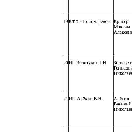
19
КФХ «Пономарёво»
Кригер
Максим
Алексан
20
ИП Золотухин Г.Н.
Золотух
Геннади
Николае
21
ИП Алёхин В.Н.
Алёхин
Василий
Николае