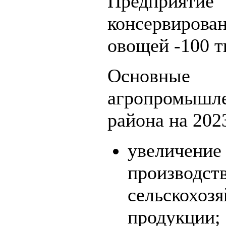
Предприятие
консервиро
овощей -100 т
Основн
агропромышл
района на 2023
увелич
производст
сельскохоз
продукции;