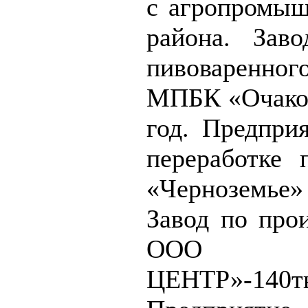
с агропромы
района. Зав
пивоваренног
МПБК «Очаков
год. Предпри
переработке
«Черноземье» 
Завод по про
ООО «
ЦЕНТР»-140