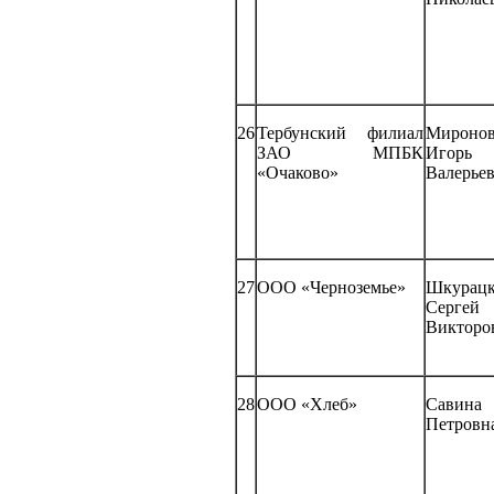
26
Тербунский филиал
Мироно
ЗАО МПБК
Игорь
«Очаково»
Валерье
27
ООО «Черноземье»
Шкурац
Сергей
Викторо
28
ООО «Хлеб»
Савина
Петровн