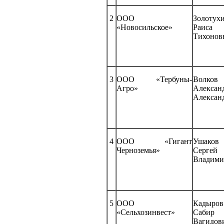
2
ООО
Золотух
«Новосильское»
Раиса
Тихонов
3
ООО «Тербуны-
Волков
Агро»
Алексан
Алексан
4
ООО «Гигант
Уша
Черноземья»
Сергей
Владими
5
ООО
Кадыров
«Сельхозинвест»
Сабир
Вагидов