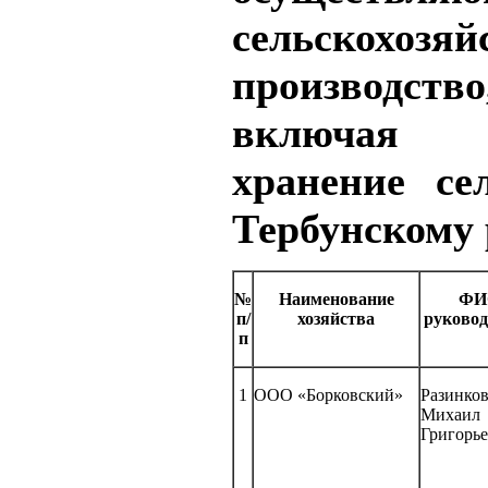
сельскохозяй
производство
включая 
хранение се
Тербунскому
№
Наименование
ФИ
п/
хозяйства
руковод
п
1
ООО «Борковский»
Разинко
Михаил
Григорь