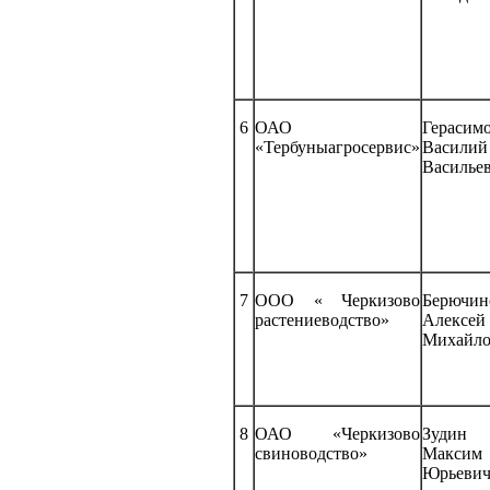
6
ОАО
Герасим
«Тербуныагросервис»
Василий
Василье
7
ООО « Черкизово
Берючин
растениеводство»
Алексей
Михайло
8
ОАО «Черкизово
Зу
свиноводство»
Максим
Юрьеви