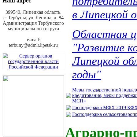
потребитель
Наш адрес
в Липецкой 
399540, Липецкая область,
с. Тербуны,
ул. Ленина, д. 84
Администрация Тербунского
муниципального округа
Областная ц
e-mail:
"Развитие к
terbuny@admlr.lipetsk.ru
Липецкой обл
годы"
Меры государственной поддер
кредитования, меры поддерж
МСП»
Господдержка МФХ 2019 КФ
Господдержка сельхозтоваропр
Аграрно-