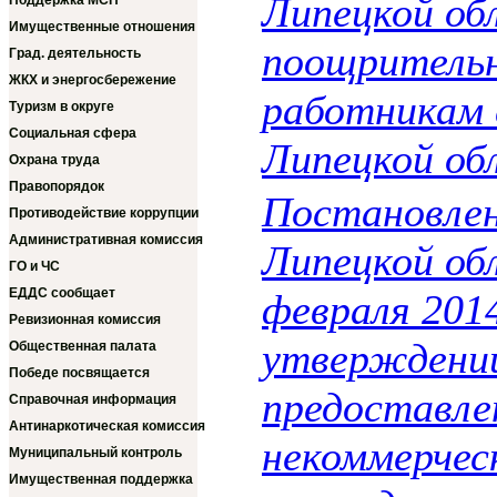
Липецкой об
Поддержка МСП
Имущественные отношения
поощритель
Град. деятельность
ЖКХ и энергосбережение
работникам 
Туризм в округе
Социальная сфера
Липецкой об
Охрана труда
Правопорядок
Постановле
Противодействие коррупции
Административная комиссия
Липецкой об
ГО и ЧС
ЕДДС сообщает
февраля 2014
Ревизионная комиссия
утверждении
Общественная палата
Победе посвящается
предоставле
Справочная информация
Антинаркотическая комиссия
некоммерчес
Муниципальный контроль
Имущественная поддержка