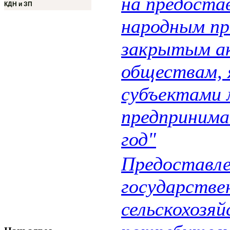
на предоста
КДН и ЗП
народным пр
закрытым а
обществам,
субъектами 
предпринима
год"
Предоставл
государстве
сельскохозя