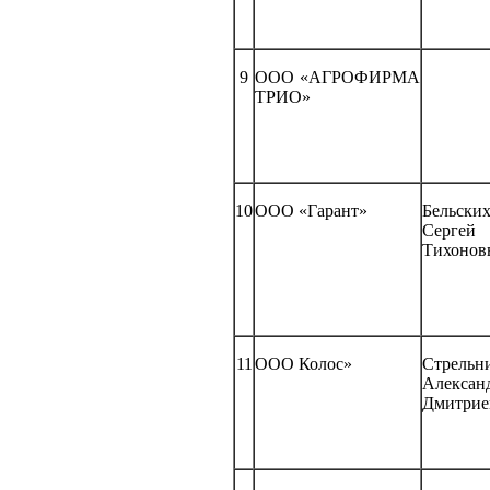
9
ООО «АГРОФИРМА
ТРИО»
10
ООО «Гарант»
Бельски
Сергей
Тихонов
11
ООО Колос»
Стрельн
Алексан
Дмитрие