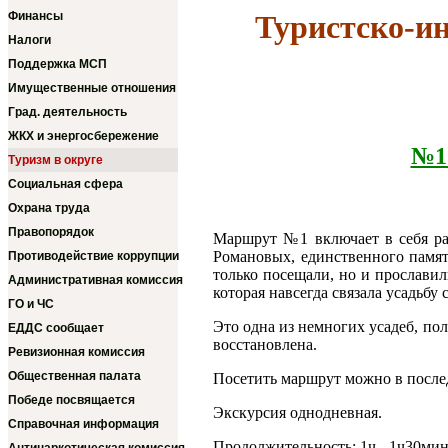
Финансы
Туристско-и
Налоги
Поддержка МСП
Имущественные отношения
Град. деятельность
ЖКХ и энергосбережение
№1 
Туризм в округе
Социальная сфера
Охрана труда
Правопорядок
Маршрут №1 включает в себя рас
Романовых, единственного памят
Противодействие коррупции
только посещали, но и прославил
Административная комиссия
которая навсегда связала усадьбу 
ГО и ЧС
Это одна из немногих усадеб, п
ЕДДС сообщает
восстановлена.
Ревизионная комиссия
Общественная палата
Посетить маршрут можно в после
Победе посвящается
Экскурсия однодневная.
Справочная информация
Продолжительность: 1ч.- 1ч30мин