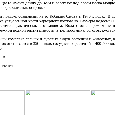
о цвета имеют длину до 3-5м и залегают под слоем песка мощн
 виде скалистых островков.
 прудом, созданным на р. Кобылья Снова в 1970-х годах. В 
ее углубленной части карьерного котлована. Размеры водоема 60
ляется, фактически, его заливом. Вода стоячая, режим не 
жной водной растительности, в т.ч. тростника, рогозов, кустар
ный комплекс лесных и луговых видов растений и животных, в
ов оценивается в 350 видов, сосудистых растений – 400-500 ви
5.
 км.
ничения