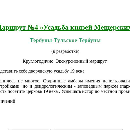
аршрут №4 «Усадьба князей Мещерски
Тербуны-Тульское-Тербуны
(в разработке)
Круглогодично. Экскурсионный маршрут.
дставить себе дворянскую усадьбу 19 века.
ранилось не многое. Старинные амбары имения использовал
стройками, но и дендрологическим - заповедным парком (пар
ость посетить церковь 19 века . Услышать историю местной пр
ничений.