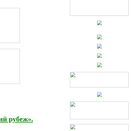
й рубеж».