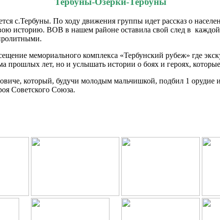
Тербуны-Озерки-Тербуны
тся с.Тербуны. По ходу движения группы идет рассказ о насел
свою историю. ВОВ в нашем районе оставила свой след в каждой
пролитными.
сещение мемориального комплекса «Тербунский рубеж» где экск
а прошлых лет, но и услышать истории о боях и героях, которые
овиче, который, будучи молодым мальчишкой, подбил 1 орудие и
роя Советского Союза.