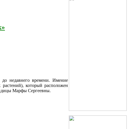
х»
и до недавнего времени. Имение
к растений), который расположен
овидицы Марфы Сергеевны.