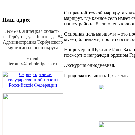
Отправной точкой маршрута являе
маршрут, где каждое село имеет 
Наш адрес
нашем районе, были очень крово
399540, Липецкая область,
Основная цель маршрута – это по
с. Тербуны,
ул. Ленина, д. 84
музей, блиндажи, прочитать письм
Администрация Тербунского
муниципального округа
Например, о Шуклине Илье Захар
посмертно награжден орденом Ге
e-mail:
terbuny@admlr.lipetsk.ru
Экскурсия однодневная.
Продолжительность 1,5 - 2 часа.