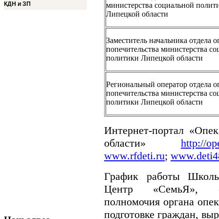
КДН и ЗП
министерства социальной полит
Липецкой области
Заместитель начальника отдела о
попечительства министерства со
политики Липецкой области
Региональный оператор отдела о
попечительства министерства со
политики Липецкой области
Интернет-портал «Опек
области»
http://o
www.rfdeti.ru
;
www.deti4
График работы Школы
Центр «СемьЯ», о
полномочия органа опек
подготовке граждан, вы