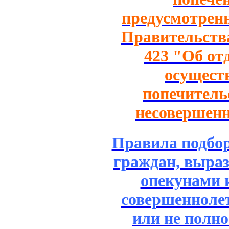
предусмотрен
Правительства
423 "Об от
осущест
попечитель
несовершен
Правила подбор
граждан, выра
опекунами 
совершенноле
или не полн