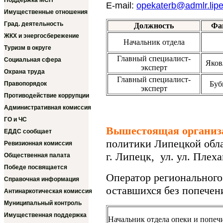
Поддержка МСП
E-mail:
opekaterb@admlr.lipe
Имущественные отношения
Град. деятельность
Должность
Фа
ЖКХ и энергосбережение
Начальник отдела
Туризм в округе
Главный специалист-
Социальная сфера
Яков
эксперт
Охрана труда
Главный специалист-
Буб
Правопорядок
эксперт
Противодействие коррупции
Административная комиссия
ГО и ЧС
Вышестоящая органи
ЕДДС сообщает
политики Липецкой обл
Ревизионная комиссия
г. Липецк, ул. ул. Плеха
Общественная палата
Победе посвящается
Оператор регионального
Справочная информация
оставшихся без попечени
Антинаркотическая комиссия
Муниципальный контроль
Имущественная поддержка
Начальник отдела опеки и попеч