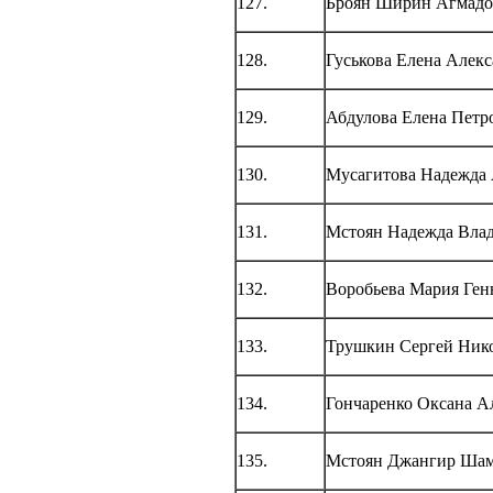
127.
Броян Ширин Агмадо
128.
Гуськова Елена Алек
129.
Абдулова Елена Петр
130.
Мусагитова Надежда 
131.
Мстоян Надежда Вла
132.
Воробьева Мария Ген
133.
Трушкин Сергей Ник
134.
Гончаренко Оксана А
135.
Мстоян Джангир Ша