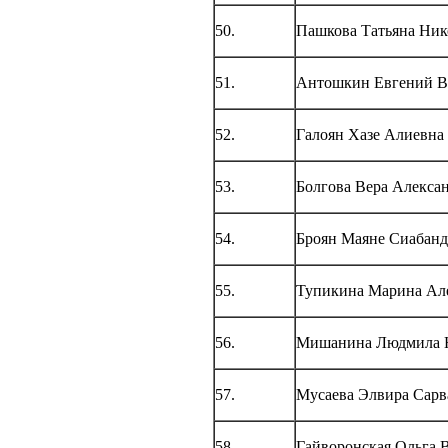
50.
Пашкова Татьяна Ник
51.
Антошкин Евгений В
52.
Галоян Хазе Алиевна
53.
Болгова Вера Алекса
54.
Броян Маяне Сиабанд
55.
Тупикина Марина Ал
56.
Мишанина Людмила 
57.
Мусаева Элвира Сарв
58.
Гайворонская Ольга 