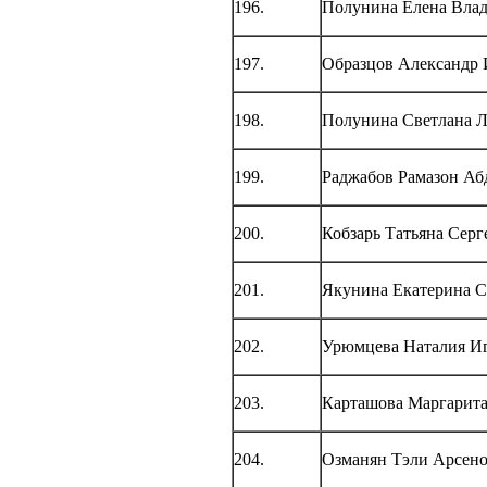
196.
Полунина Елена Вла
197.
Образцов Александр
198.
Полунина Светлана 
199.
Раджабов Рамазон Аб
200.
Кобзарь Татьяна Серг
201.
Якунина Екатерина С
202.
Урюмцева Наталия И
203.
Карташова Маргарита
204.
Озманян Тэли Арсен