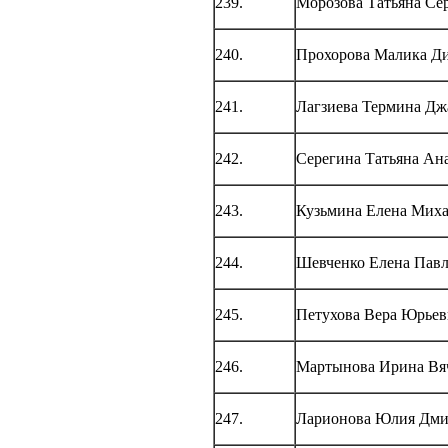
239.
Морозова Татьяна Се
240.
Прохорова Малика Д
241.
Лагзиева Термина Дж
242.
Серегина Татьяна Ан
243.
Кузьмина Елена Мих
244.
Шевченко Елена Пав
245.
Петухова Вера Юрьев
246.
Мартынова Ирина Вя
247.
Ларионова Юлия Дми