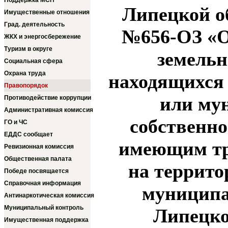
Поддержка МСП
Липецкой о
Имущественные отношения
Град. деятельность
№656-ОЗ «О
ЖКХ и энергосбережение
Туризм в округе
земельн
Социальная сфера
Охрана труда
находящихся 
Правопорядок
или му
Противодействие коррупции
Административная комиссия
собственно
ГО и ЧС
ЕДДС сообщает
имеющим тре
Ревизионная комиссия
Общественная палата
на террито
Победе посвящается
Справочная информация
муниципа
Антинаркотическая комиссия
Муниципальный контроль
Липецко
Имущественная поддержка