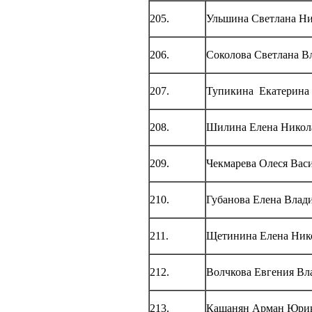
205.
Ульшина Светлана Ни
206.
Соколова Светлана В
207.
Тупикина Екатерина
208.
Шилина Елена Никол
209.
Чекмарева Олеся Вас
210.
Губанова Елена Влад
211.
Щетинина Елена Ник
212.
Волчкова Евгения Вл
213.
Кашанян Арман Юри