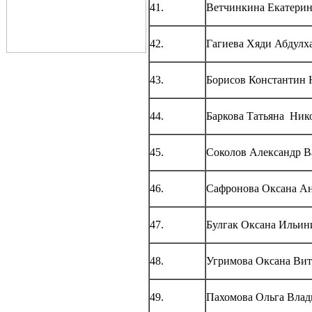
41.
Ветчинкина Екатери
42.
Гагиева Хяди Абдулх
43.
Борисов Константин 
44.
Баркова Татьяна Ник
45.
Соколов Александр В
46.
Сафронова Оксана Ан
47.
Булгак Оксана Ильин
48.
Угримова Оксана Вит
49.
Пахомова Ольга Вла