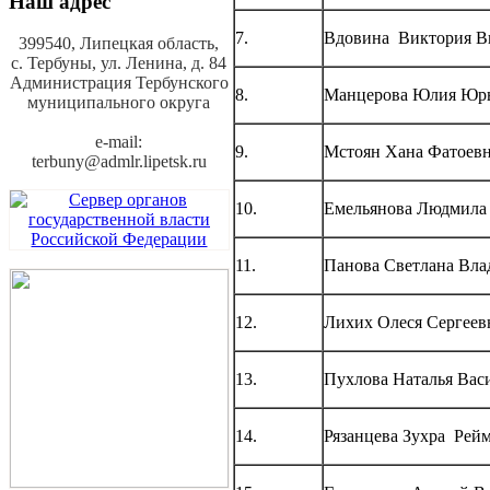
Наш адрес
7.
Вдовина Виктория В
399540, Липецкая область,
с. Тербуны,
ул. Ленина, д. 84
Администрация Тербунского
8.
Манцерова Юлия Юр
муниципального округа
e-mail:
9.
Мстоян Хана Фатоев
terbuny@admlr.lipetsk.ru
10.
Емельянова Людмила 
11.
Панова Светлана Вл
12.
Лихих Олеся Сергеев
13.
Пухлова Наталья Вас
14.
Рязанцева Зухра Рей