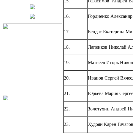
15.
Герасимов Андрей В
16.
Гордиенко Александр
17.
Бендас Екатерина Ми
18.
Лапенков Николай Ал
19.
Матвеев Игорь Никол
20.
Иванов Сергей Вячес
21.
Юрьева Мария Серге
22.
Золотухин Андрей Н
23.
Худоян Карен Гачаго