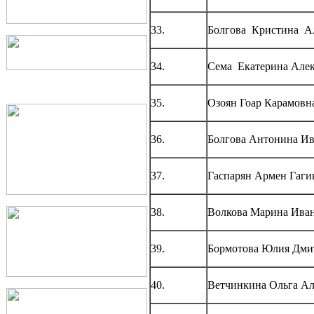
33.
Болгова Кристина А
34.
Сема Екатерина Але
35.
Озоян Гоар Карамовн
36.
Болгова Антонина И
37.
Гаспарян Армен Гаги
38.
Волкова Марина Ива
39.
Бормотова Юлия Дми
40.
Ветчинкина Ольга Ал