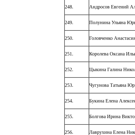
248.
Андросов Евгений А
249.
Полунина Ульяна Юр
250.
Головченко Анастаси
251.
Королева Оксана Иль
252.
Цыкина Галина Нико
253.
Чугунова Татьяна Юр
254.
Букина Елена Алексе
255.
Болгова Ирина Викто
256.
Лаврухина Елена Ник