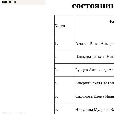
состоянию
КДН и ЗП
Фа
№ п/п
1.
Акопян Раиса Айкара
2.
Пашкова Татьяна Ник
3.
Бурцев Александр Ал
4.
Завершинская Светла
5.
Сафонова Елена Ива
6.
Никулина Мудрика В