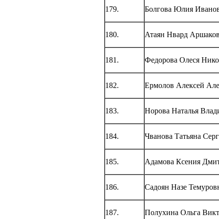
179.
Болгова Юлия Ивано
180.
Атаян Нвард Аршако
181.
Федорова Олеся Нико
182.
Ермолов Алексей Ал
183.
Норова Наталья Влад
184.
Чванова Татьяна Серг
185.
Адамова Ксения Дми
186.
Садоян Назе Темуров
187.
Полухина Ольга Вик