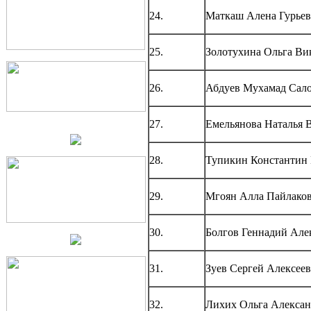
24.
Маткаш Алена Гурьев
25.
Золотухина Ольга Ви
26.
Абдуев Мухамад Сал
27.
Емельянова Наталья 
28.
Тупикин Константин
29.
Мгоян Алла Пайлако
30.
Болгов Геннадий Але
31.
Зуев Сергей Алексее
32.
Лихих Ольга Алексан