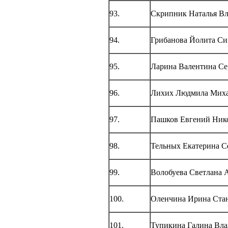
93.
Скрипник Наталья В
94.
Грибанова Йолита Си
95.
Ларина Валентина Се
96.
Лихих Людмила Мих
97.
Пашков Евгений Ник
98.
Тельных Екатерина С
99.
Волобуева Светлана 
100.
Оленчина Ирина Ста
101.
Тупикина Галина Вл