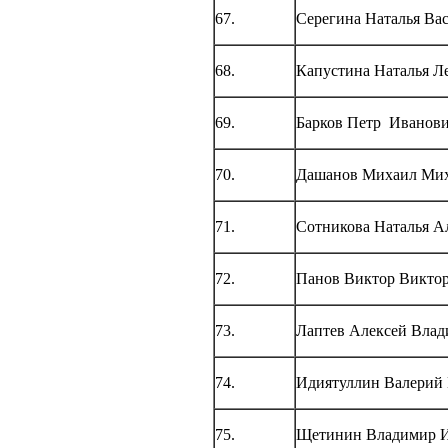
67.
Серегина Наталья Ва
68.
Капустина Наталья Л
69.
Барков Петр Иванов
70.
Дашанов Михаил Ми
71.
Сотникова Наталья А
72.
Панов Виктор Викто
73.
Лаптев Алексей Вла
74.
Идиятуллин Валерий
75.
Щетинин Владимир 