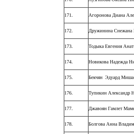
171.
Агоронова Диана Але
172.
Дружинина Снежана 
173.
Тодыка Евгения Анат
174.
Новикова Надежда Н
175.
Бекчян Эдуард Миша
176.
Тупикин Александр 
177.
Джавоян Гамлет Мам
178.
Болгова Анна Влади