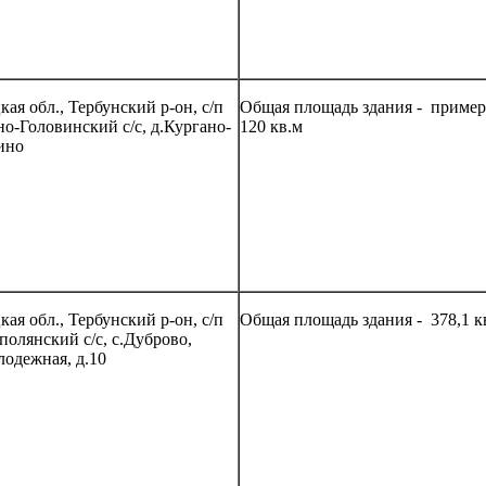
ая обл., Тербунский р-он, с/п
Общая площадь здания - приме
но-Головинский с/с, д.Кургано-
120 кв.м
ино
ая обл., Тербунский р-он, с/п
Общая площадь здания - 378,1 к
полянский с/с, с.Дуброво,
лодежная, д.10