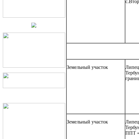
с.Втор
Земельный участок
Липецк
Тербун
грани
Земельный участок
Липецк
Тербу
ППТ «