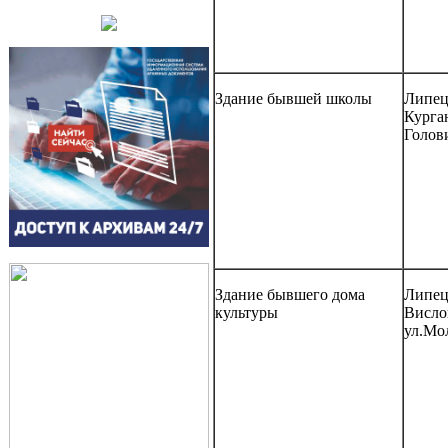
Здание бывшей школы
Липецк
Курга
Голов
Здание бывшего дома
Липецк
культуры
Висло
ул.Мо