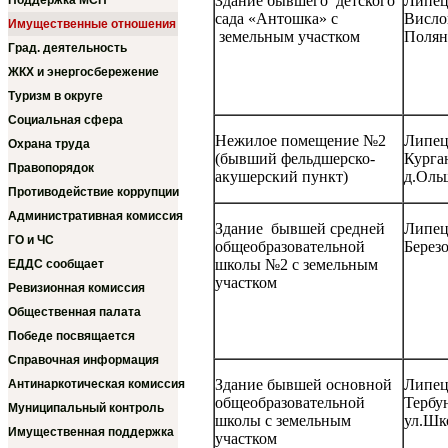
Здание бывшего детского
Липецк
Поддержка МСП
сада «Антошка» с
Висло
Имущественные отношения
земельным участком
Поляна
Град. деятельность
ЖКХ и энергосбережение
Туризм в округе
Социальная сфера
Нежилое помещение №2
Липецк
Охрана труда
(бывший фельдшерско-
Курга
Правопорядок
акушерский пункт)
д.Оль
Противодействие коррупции
Административная комиссия
Здание бывшей средней
Липецк
ГО и ЧС
общеобразовательной
Березо
школы №2 с земельным
ЕДДС сообщает
участком
Ревизионная комиссия
Общественная палата
Победе посвящается
Справочная информация
Здание бывшей основной
Липецк
Антинаркотическая комиссия
общеобразовательной
Тербу
Муниципальный контроль
школы с земельным
ул.Шко
Имущественная поддержка
участком