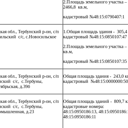
2.Площадь земельного участка –
2466,8 кв.м,
кадастровый №48:15:0790407:1
ая обл., Тербунский р-он, с/п
1.Общая площадь здания - 305,4 
ильский с/с, с.Новосильское
кадастровый №48:15:0850107:47
2.Площадь земельного участка –
кв.м,
кадастровый №48:15:0850107:35
ая обл., Тербунский р-он, с/п
Общая площадь здания - 243,0 к
нский с/с, с.Тербуны,
кадастровый №48:15:0000000:5
ябрьская, д.39б
ая обл., Тербунский р-он, с/п
Общая площадь зданий - 809,7 к
нский с/с, с.Тербуны,
кадастровые номера:
омышленная, д.23
48:15:0950186:13, 48:15:0950186:
48:15:0950186:11