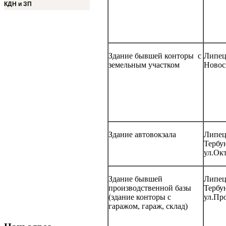
КДН и ЗП
Здание бывшей конторы с
Липецк
земельным участком
Новос
Здание автовокзала
Липецк
Тербу
ул.Окт
Здание бывшей
Липецк
производственной базы
Тербу
(здание конторы с
ул.Пр
гаражом, гараж, склад)