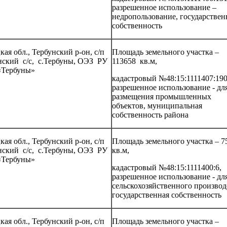
разрешенное использование –
недропользование, государствен
собственность
ая обл., Тербунский р-он, с/п
Площадь земельного участка –
нский с/с, с.Тербуны, ОЭЗ РУ
113658 кв.м,
Тербуны»
кадастровый №48:15:1111407:190
разрешенное использование - дл
размещения промышленных
объектов, муниципальная
собственность района
ая обл., Тербунский р-он, с/п
Площадь земельного участка – 
нский с/с, с.Тербуны, ОЭЗ РУ
кв.м,
Тербуны»
кадастровый №48:15:1111400:6,
разрешенное использование - дл
сельскохозяйственного производ
государственная собственность
ая обл., Тербунский р-он, с/п
Площадь земельного участка –