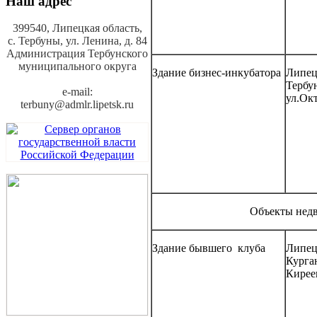
Наш адрес
399540, Липецкая область,
с. Тербуны,
ул. Ленина, д. 84
Администрация Тербунского
муниципального округа
Здание бизнес-инкубатора
Липецк
Тербу
e-mail:
ул.Окт
terbuny@admlr.lipetsk.ru
Объекты недв
Здание бывшего клуба
Липецк
Курга
Кирее