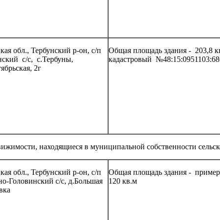
ая обл., Тербунский р-он, с/п
Общая площадь здания - 203,8 к
нский с/с, с.Тербуны,
кадастровый №48:15:0951103:68
ябрьская, 2г
ижимости, находящиеся в муниципальной собственности сельск
ая обл., Тербунский р-он, с/п
Общая площадь здания - приме
но-Головинский с/с, д.Большая
120 кв.м
вка