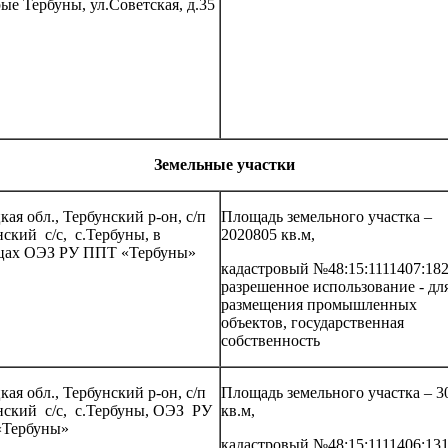
ые Тербуны, ул.Советская, д.35
Земельные участки
ая обл., Тербунский р-он, с/п
Площадь земельного участка –
ский с/с, с.Тербуны, в
2020805 кв.м,
цах ОЭЗ РУ ППТ «Тербуны»
кадастровый №48:15:1111407:182
разрешенное использование - дл
размещения промышленных
объектов, государственная
собственность
ая обл., Тербунский р-он, с/п
Площадь земельного участка – 3
нский с/с, с.Тербуны, ОЭЗ РУ
кв.м,
Тербуны»
кадастровый №48:15:1111406:131