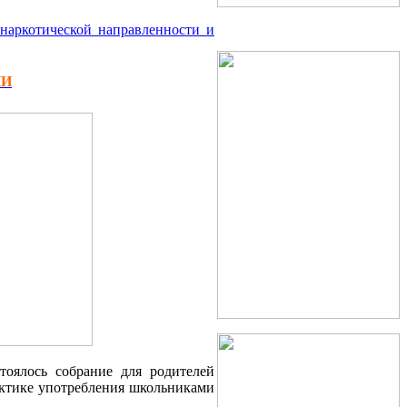
наркотической направленности и
ИИ
оялось собрание для родителей
актике употребления школьниками