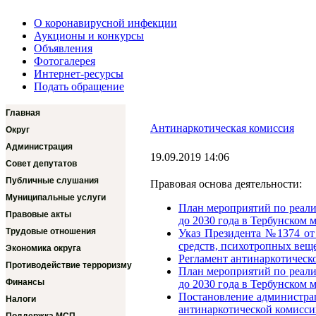
О коронавирусной инфекции
Аукционы и конкурсы
Объявления
Фотогалерея
Интернет-ресурсы
Подать обращение
Главная
Антинаркотическая комиссия
Округ
Администрация
19.09.2019 14:06
Совет депутатов
Публичные слушания
Правовая основа деятельности:
Муниципальные услуги
План мероприятий по реали
Правовые акты
до 2030 года в Тербунском
Трудовые отношения
Указ Президента №1374 от
средств, психотропных веще
Экономика округа
Регламент антинаркотическ
Противодействие терроризму
План мероприятий по реали
Финансы
до 2030 года в Тербунском
Постановление администра
Налоги
антинаркотической комисси