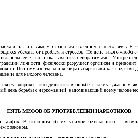
 можно назвать самым страшным явлением нашего века. В е
ющихся убежать от проблем и стрессов. Но цена такого «побега
обой большей частью оказываются необратимыми. Употреблен
градации личности, физически разрушает организм и приводит 
ловека. Поэтому изначально выбирать наркотики как средство 
ешение для каждого человека.
о своем здоровье, объединяются в борьбе с таким ужасным я
ый день борьбы с наркоманией, напоминающий всему человечест
ПЯТЬ МИФОВ ОБ УПОТРЕБЛЕНИИ НАРКОТИКОВ
ло мифов. В основном об их мнимой безопасности – возмож
ем с законом.
 принимать наркотики – личное дело каждого»