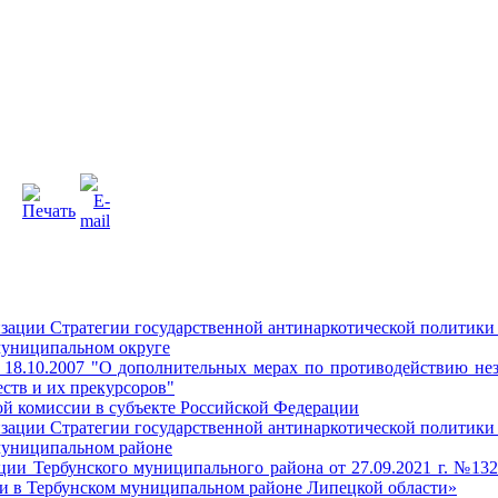
зации Стратегии государственной антинаркотической политики
 муниципальном округе
 18.10.2007 "О дополнительных мерах по противодействию не
ств и их прекурсоров"
ой комиссии в субъекте Российской Федерации
зации Стратегии государственной антинаркотической политики
 муниципальном районе
ции Тербунского муниципального района от 27.09.2021 г. №1
и в Тербунском муниципальном районе Липецкой области»