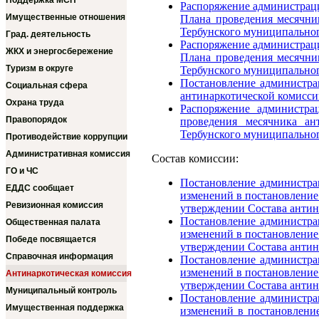
Поддержка МСП
Распоряжение администраци
Имущественные отношения
Плана проведения месячни
Тербунского муниципально
Град. деятельность
Распоряжение администраци
ЖКХ и энергосбережение
Плана проведения месячни
Туризм в округе
Тербунского муниципально
Постановление администра
Социальная сфера
антинаркотической комисси
Охрана труда
Распоряжение администра
Правопорядок
проведения месячника ан
Тербунского муниципальног
Противодействие коррупции
Административная комиссия
Состав комиссии:
ГО и ЧС
Постановление администра
ЕДДС сообщает
изменений в постановление
Ревизионная комиссия
утверждении Состава антин
Постановление администра
Общественная палата
изменений в постановление
Победе посвящается
утверждении Состава антин
Справочная информация
Постановление администра
изменений в постановление
Антинаркотическая комиссия
утверждении Состава антин
Муниципальный контроль
Постановление администра
Имущественная поддержка
изменений в постановлени