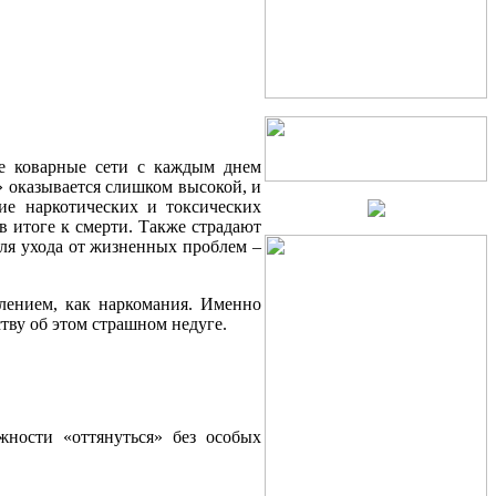
е коварные сети с каждым днем
» оказывается слишком высокой, и
ие наркотических и токсических
в итоге к смерти. Также страдают
для ухода от жизненных проблем –
влением, как наркомания. Именно
ву об этом страшном недуге.
ности «оттянуться» без особых