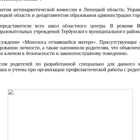
ратом антинаркотической комиссии в Липецкой области, Упра
цкой области и департаментом образования администрации гор
представители всех школ областного центра. В режиме 
бразовательных учреждений Тербунского муниципального район
бсуждение «Монолога отчаявшейся матери». Присутствующие
ровании личности, а также напомнили родителям, что объяснен
 и ключом к безопасности и законопослушному поведению.
сом родителей по разработанной специально для данного м
ана и учтена при организации профилактической работы с роди