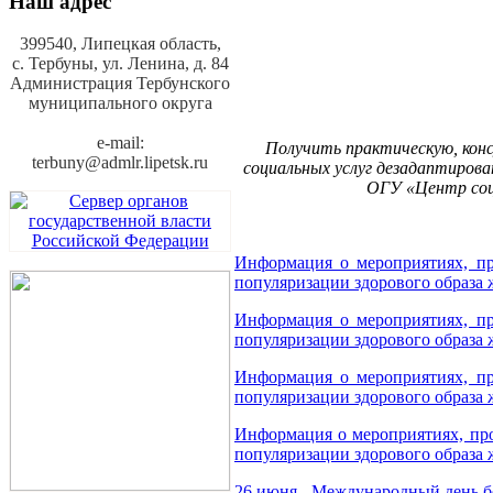
Наш адрес
399540, Липецкая область,
с. Тербуны,
ул. Ленина, д. 84
Администрация Тербунского
муниципального округа
e-mail:
Получить
практическую
,
кон
terbuny@admlr.lipetsk.ru
социальных
услуг
дезадаптиров
ОГУ
«
Центр
со
Информация о мероприятиях, пр
популяризации здорового образа жи
Информация о мероприятиях, пр
популяризации здорового образа жи
Информация о мероприятиях, пр
популяризации здорового образа жи
Информация о мероприятиях, пр
популяризации здорового образа жи
26 июня - Международный день б