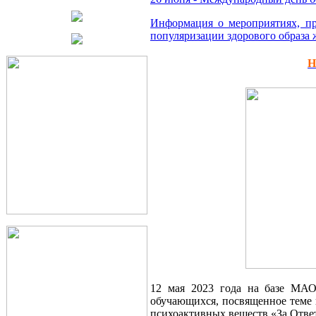
Информация о мероприятиях, пр
популяризации здорового образа жи
Н
12 мая 2023 года на базе МАО
обучающихся, посвященное теме
психоактивных веществ «За Отве