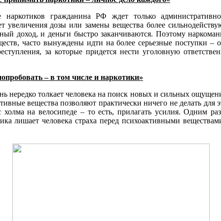
ие наркотиков гражданина РФ ждет только административн
ет увеличения дозы или замены вещества более сильнодейств
нный доход, и деньги быстро заканчиваются. Поэтому наркоман
еств, часто вынуждены идти на более серьезные поступки – о
еступления, за которые придется нести уголовную ответстве
попробовать – в том числе и наркотики»
ь нередко толкает человека на поиск новых и сильных ощущени
тивные вещества позволяют практически ничего не делать для эт
с холма на велосипеде – то есть, прилагать усилия. Одним ра
ика лишает человека страха перед психоактивными веществам