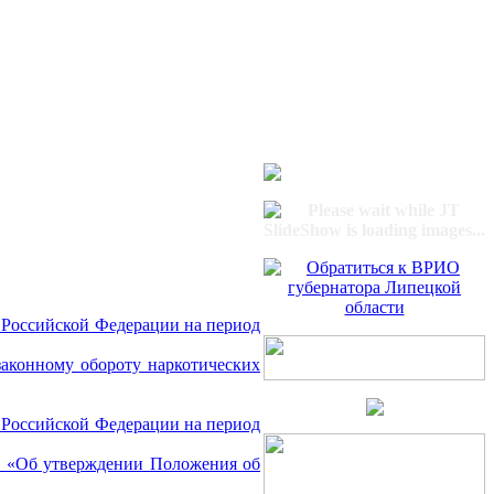
 Российской Федерации на период
законному обороту наркотических
 Российской Федерации на период
32 «Об утверждении Положения об