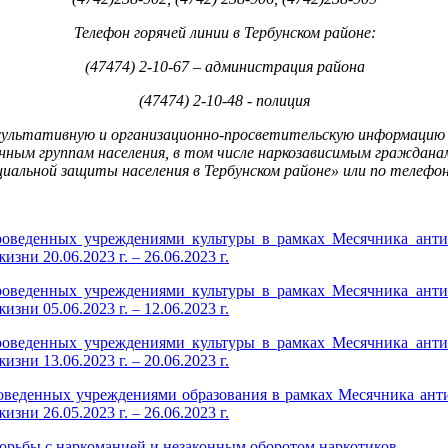
Телефон горячей линии в Тербунском районе:
(47474) 2-10-67 – администрация района
(47474) 2-10-48 - полиция
сультативную
и
организационно
-
просветительскую
информацию
анным
группам
населения
,
в
том
числе
наркозависимым
граждана
циальной
защиты
населения
в
Тербунском
районе
»
или
по
телефо
оведенных учреждениями культуры в рамках Месячника анти
зни 20.06.2023 г. – 26.06.2023 г.
оведенных учреждениями культуры в рамках Месячника анти
зни 05.06.2023 г. – 12.06.2023 г.
оведенных учреждениями культуры в рамках Месячника анти
зни 13.06.2023 г. – 20.06.2023 г.
оведенных учреждениями образования в рамках Месячника ант
зни 26.05.2023 г. – 26.06.2023 г.
орьбы с наркоманией и незаконным оборотом наркотиков