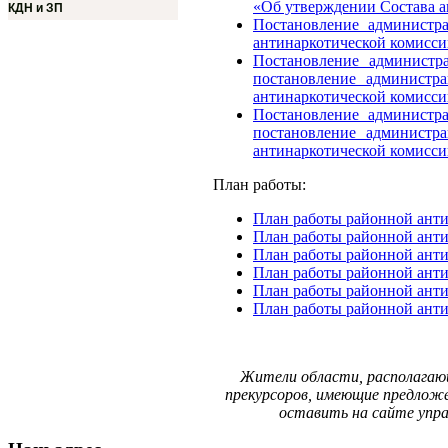
«Об утверждении Состава а
КДН и ЗП
Постановление администр
антинаркотической комисси
Постановление администр
постановление администр
антинаркотической комисси
Постановление администр
постановление администр
антинаркотической комисси
План работы:
План работы районной анти
План работы районной анти
План работы районной анти
План работы районной анти
План работы районной анти
План работы районной анти
Жители области, располагающ
прекурсоров, имеющие предложе
оставить на сайте упр