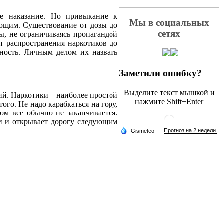
ое наказание. Но привыкание к
Мы в социальных
ующим. Существование от дозы до
сетях
ы, не ограничиваясь пропагандой
т распространения наркотиков до
нность. Личным делом их назвать
Заметили ошибку?
Выделите текст мышкой и
й. Наркотики – наиболее простой
нажмите Shift+Enter
ого. Не надо карабкаться на гору,
зом все обычно не заканчивается.
и и открывает дорогу следующим