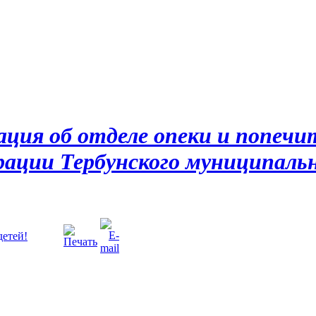
ция об отделе опеки и попечи
ации Тербунского муниципальн
етей!