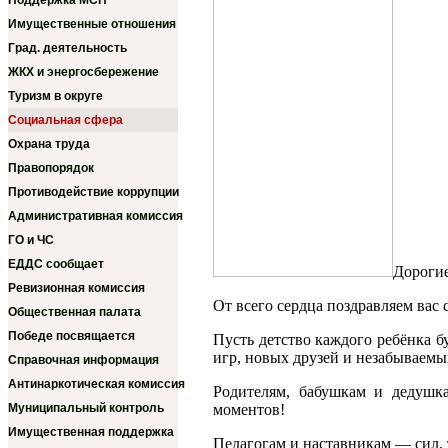
Поддержка МСП
Имущественные отношения
Град. деятельность
ЖКХ и энергосбережение
Туризм в округе
Социальная сфера
Охрана труда
Правопорядок
Противодействие коррупции
Административная комиссия
ГО и ЧС
ЕДДС сообщает
Дорогие
Ревизионная комиссия
От всего сердца поздравляем вас
Общественная палата
Победе посвящается
Пусть детство каждого ребёнка 
игр, новых друзей и незабываемы
Справочная информация
Антинаркотическая комиссия
Родителям, бабушкам и дедушк
Муниципальный контроль
моментов!
Имущественная поддержка
Педагогам и наставникам — сил, 