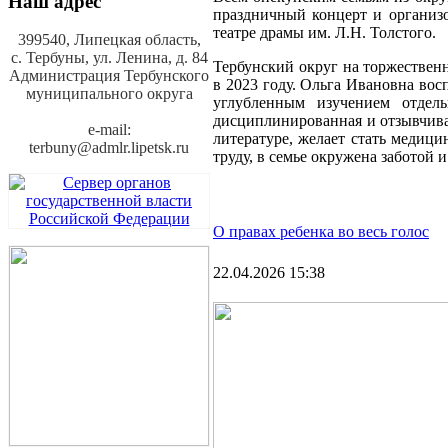
Наш адрес
праздничный концерт и организ
театре драмы им. Л.Н. Толстого.
399540, Липецкая область,
с. Тербуны,
ул. Ленина, д. 84
Тербунский округ на торжествен
Администрация Тербунского
в 2023 году. Ольга Ивановна во
муниципального округа
углубленным изучением отдел
дисциплинированная и отзывчива
e-mail:
литературе, желает стать медиц
terbuny@admlr.lipetsk.ru
труду, в семье окружена заботой 
О правах ребенка во весь голос
22.04.2026 15:38