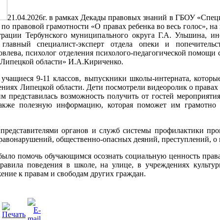
21.04.2026г. в рамках Декады правовых знаний в ГБОУ «Спец
 по правовой грамотности «О правах ребенка во весь голос», на
рации Тербунского муниципального округа Г.А. Ульшина,
главный специалист-эксперт отдела опеки и попечительс
влева, психолог отделения психолого-педагогической помощи 
Липецкой области» И.А.Кириченко.
учащиеся 9-11 классов, выпускники школы-интерната, которые
ениях Липецкой области. Дети посмотрели видеоролик о правах 
м представилась возможность получить от гостей мероприятия
акже полезную информацию, которая поможет им грамотно 
представителями органов и служб системы профилактики про
авонарушений, общественно-опасных деяний, преступлений, о п
было помочь обучающимся осознать социальную ценность права
правила поведения в школе, на улице, в учреждениях культу
ение к правам и свободам других граждан.