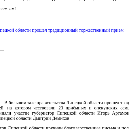
 семьям!
ипецкой области прошел традиционный торжественный прием
В большом зале правительства Липецкой области прошел тр
й, на котором чествовали 23 приёмных и опекунских семь
иняли участие губернатор Липецкой области Игорь Артамон
ипецкой области Дмитрий Демихов.
гов Липецкой области вручили благодарственные письма и под