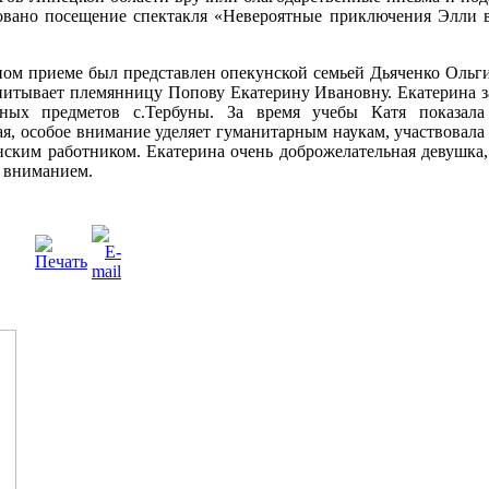
овано посещение спектакля «Невероятные приключения Элли 
ном приеме был представлен опекунской семьей Дьяченко Ольги
спитывает племянницу Попову Екатерину Ивановну. Екатерина
ьных предметов с.Тербуны. За время учебы Катя показала
я, особое внимание уделяет гуманитарным наукам, участвовала
инским работником. Екатерина очень доброжелательная девушка
и вниманием.