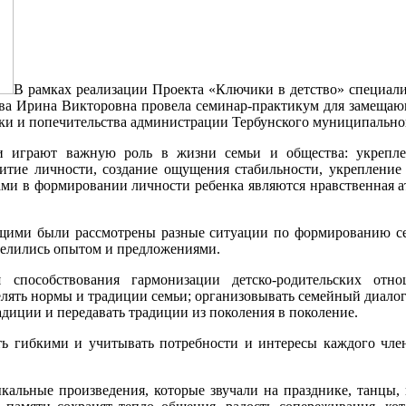
В рамках реализации Проекта «Ключики в детство» специали
ва Ирина Викторовна провела семинар-практикум для замещаю
еки и попечительства администрации Тербунского муниципально
 играют важную роль в жизни семьи и общества: укрепле
витие личности, создание ощущения стабильности, укреплени
ми в формировании личности ребенка являются нравственная ат
щими были рассмотрены разные ситуации по формированию с
делились опытом и предложениями.
 способствования гармонизации детско-родительских отно
елять нормы и традиции семьи; организовывать семейный диалог;
адиции и передавать традиции из поколения в поколение.
ь гибкими и учитывать потребности и интересы каждого чл
ыкальные произведения, которые звучали на празднике, танцы,