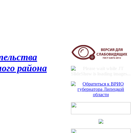
тельства
ого района