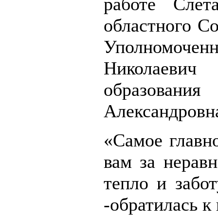
работе Слет
областного С
Уполномочен
Николаевич
образовани
Александровна
«Самое главно
вам за нерав
тепло и забо
-обратилась к