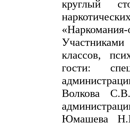
круглый ст
наркотичес
«Наркомани
Участниками
классов, пси
гости: спец
администрац
Волкова С.В
администрац
Юмашева Н.В