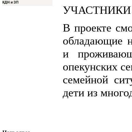
КДН и ЗП
УЧАСТНИКИ
В проекте смо
обладающие н
и проживаю
опекунских се
семейной сит
дети из многод