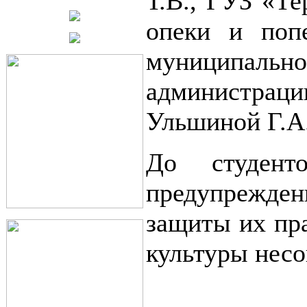
Т.В., ГУЗ «Те
опеки и попе
муниципальн
администраци
Ульшиной Г.А
До студент
предупрежде
защиты их пр
культуры несо