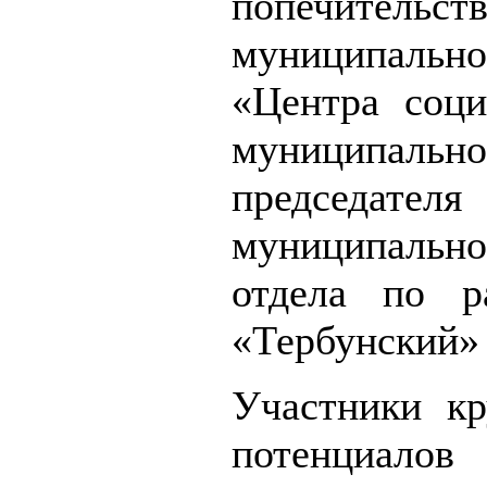
попечитель
муниципальн
«Центра соци
муниципальн
председател
муниципальн
отдела по 
«Тербунский»
Участники кр
потенциал