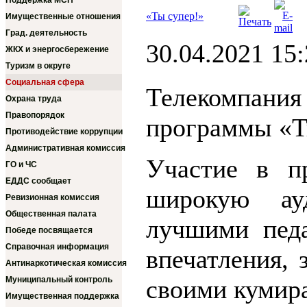
Поддержка МСП
«Ты супер!»
Имущественные отношения
Град. деятельность
30.04.2021 15
ЖКХ и энергосбережение
Туризм в округе
Социальная сфера
Телекомпан
Охрана труда
Правопорядок
программы «Т
Противодействие коррупции
Административная комиссия
Участие в п
ГО и ЧС
ЕДДС сообщает
широкую ау
Ревизионная комиссия
Общественная палата
лучшими педа
Победе посвящается
Справочная информация
впечатления, 
Антинаркотическая комиссия
Муниципальный контроль
своими кумир
Имущественная поддержка