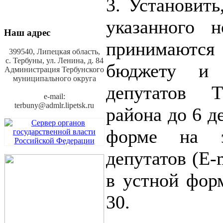
3. Установить
указанного н
Наш адрес
принимаются
399540, Липецкая область,
с. Тербуны,
ул. Ленина, д. 84
бюджету и 
Администрация Тербунского
муниципального округа
депутатов Т
e-mail:
terbuny@admlr.lipetsk.ru
района до 6 д
форме на э
депутатов (E-
в устной форм
30.