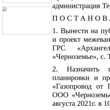
администрация Те
П О С Т А Н О В 
1. Вынести на пу
и проект межеван
ГРС «Арханг
«Черноземье», с.
2. Назначить 
планировки и пр
«Газопровод от 
ООО «Черноземье
августа 2021г. в 