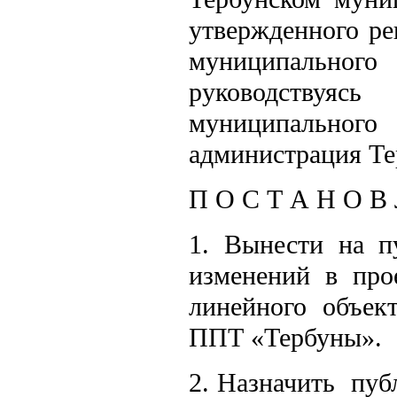
утвержденного ре
муниципальног
руководствуя
муниципально
администрация Те
П О С Т А Н О В 
1. Вынести на п
изменений в про
линейного объек
ППТ «Тербуны».
2. Назначить пуб