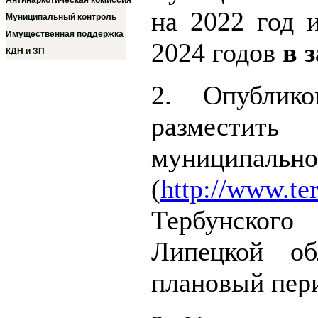
Антинаркотическая комиссия
на 2022 год 
Муниципальный контроль
Имущественная поддержка
2024 годов
в з
КДН и ЗП
2. Опублик
разместит
муници
(
http://www.te
Тербунског
Липецкой о
плановый пери