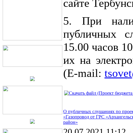
сайте Тербунс
5. При нали
публичных с
15.00 часов 1
их на электр
(E-mail:
tsovet
О публичных слушаниях по проек
«Газопровод от ГРС «Архангельск
район»
20.07.2021 11:12