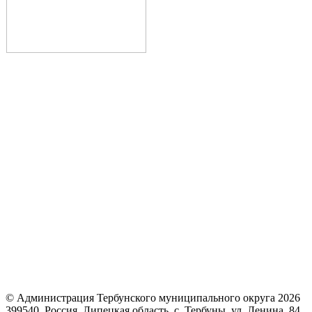
© Администрация Тербунского муниципального округа 2026
399540, Россия, Липецкая область, с. Тербуны, ул. Ленина, 84.